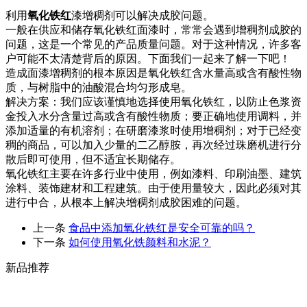
利用
氧化铁红
漆增稠剂可以解决成胶问题。
一般在供应和储存氧化铁红面漆时，常常会遇到增稠剂成胶的
问题，这是一个常见的产品质量问题。对于这种情况，许多客
户可能不太清楚背后的原因。下面我们一起来了解一下吧！
造成面漆增稠剂的根本原因是氧化铁红含水量高或含有酸性物
质，与树脂中的油酸混合均匀形成皂。
解决方案：我们应该谨慎地选择使用氧化铁红，以防止色浆资
金投入水分含量过高或含有酸性物质；要正确地使用调料，并
添加适量的有机溶剂；在研磨漆浆时使用增稠剂；对于已经变
稠的商品，可以加入少量的二乙醇胺，再次经过珠磨机进行分
散后即可使用，但不适宜长期储存。
氧化铁红主要在许多行业中使用，例如漆料、印刷油墨、建筑
涂料、装饰建材和工程建筑。由于使用量较大，因此必须对其
进行中合，从根本上解决增稠剂成胶困难的问题。
上一条
食品中添加氧化铁红是安全可靠的吗？
下一条
如何使用氧化铁颜料和水泥？
新品推荐