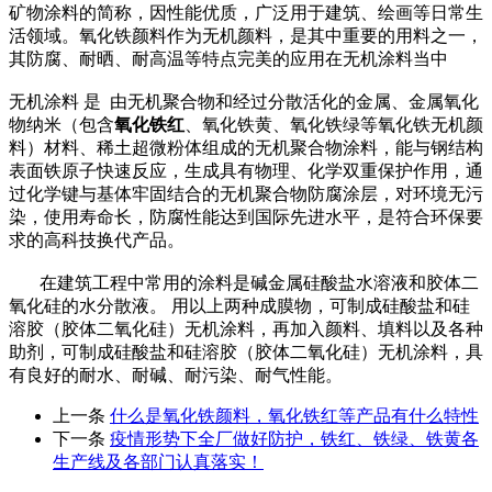
矿物涂料的简称，因性能优质，广泛用于建筑、绘画等日常生
活领域。氧化铁颜料作为无机颜料，是其中重要的用料之一，
其防腐、耐晒、耐高温等特点完美的应用在无机涂料当中
无机涂料 是 由无机聚合物和经过分散活化的金属、金属氧化
物纳米（包含
氧化铁红
、氧化铁黄、氧化铁绿等氧化铁无机颜
料）材料、稀土超微粉体组成的无机聚合物涂料，能与钢结构
表面铁原子快速反应，生成具有物理、化学双重保护作用，通
过化学键与基体牢固结合的无机聚合物防腐涂层，对环境无污
染，使用寿命长，防腐性能达到国际先进水平，是符合环保要
求的高科技换代产品。
在建筑工程中常用的涂料是碱金属硅酸盐水溶液和胶体二
氧化硅的水分散液。 用以上两种成膜物，可制成硅酸盐和硅
溶胶（胶体二氧化硅）无机涂料，再加入颜料、填料以及各种
助剂，可制成硅酸盐和硅溶胶（胶体二氧化硅）无机涂料，具
有良好的耐水、耐碱、耐污染、耐气性能。
上一条
什么是氧化铁颜料，氧化铁红等产品有什么特性
下一条
疫情形势下全厂做好防护，铁红、铁绿、铁黄各
生产线及各部门认真落实！