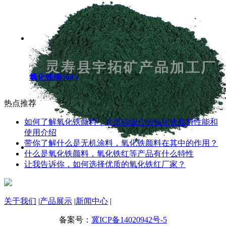
氧化铁绿5605
热点推荐
如何了解氧化铁颜料，这里详细介绍氧化铁颜料性能和
使用介绍
带你了解什么是无机涂料，氧化铁颜料在其中的作用？
什么是氧化铁颜料，氧化铁红等产品有什么特性
让我告诉你，如何选择优质的氧化铁红厂家？
关于我们
|
产品展示
|
新闻中心
|
备案号：
冀ICP备14020942号-5