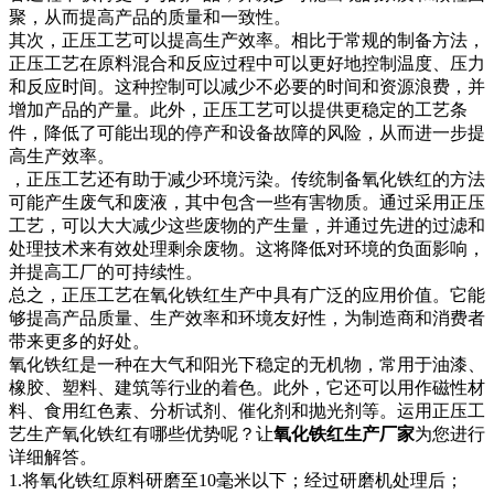
聚，从而提高产品的质量和一致性。
其次，正压工艺可以提高生产效率。相比于常规的制备方法，
正压工艺在原料混合和反应过程中可以更好地控制温度、压力
和反应时间。这种控制可以减少不必要的时间和资源浪费，并
增加产品的产量。此外，正压工艺可以提供更稳定的工艺条
件，降低了可能出现的停产和设备故障的风险，从而进一步提
高生产效率。
，正压工艺还有助于减少环境污染。传统制备氧化铁红的方法
可能产生废气和废液，其中包含一些有害物质。通过采用正压
工艺，可以大大减少这些废物的产生量，并通过先进的过滤和
处理技术来有效处理剩余废物。这将降低对环境的负面影响，
并提高工厂的可持续性。
总之，正压工艺在氧化铁红生产中具有广泛的应用价值。它能
够提高产品质量、生产效率和环境友好性，为制造商和消费者
带来更多的好处。
氧化铁红是一种在大气和阳光下稳定的无机物，常用于油漆、
橡胶、塑料、建筑等行业的着色。此外，它还可以用作磁性材
料、食用红色素、分析试剂、催化剂和抛光剂等。运用正压工
艺生产氧化铁红有哪些优势呢？让
氧化铁红生产厂家
为您进行
详细解答。
1.将氧化铁红原料研磨至10毫米以下；经过研磨机处理后；