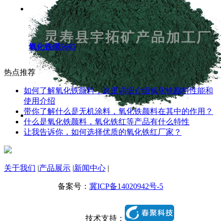
氧化铁绿5605
热点推荐
如何了解氧化铁颜料，这里详细介绍氧化铁颜料性能和
使用介绍
带你了解什么是无机涂料，氧化铁颜料在其中的作用？
什么是氧化铁颜料，氧化铁红等产品有什么特性
让我告诉你，如何选择优质的氧化铁红厂家？
关于我们
|
产品展示
|
新闻中心
|
备案号：
冀ICP备14020942号-5
技术支持：