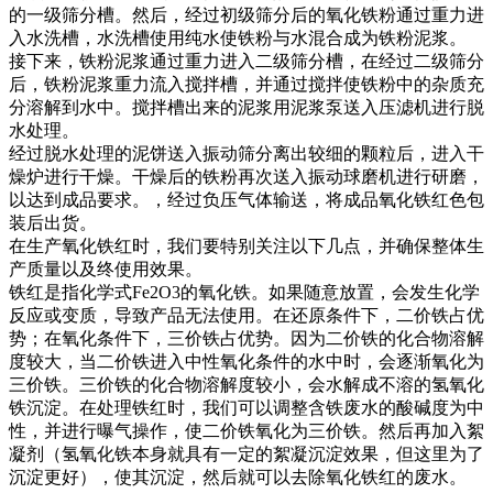
的一级筛分槽。然后，经过初级筛分后的氧化铁粉通过重力进
入水洗槽，水洗槽使用纯水使铁粉与水混合成为铁粉泥浆。
接下来，铁粉泥浆通过重力进入二级筛分槽，在经过二级筛分
后，铁粉泥浆重力流入搅拌槽，并通过搅拌使铁粉中的杂质充
分溶解到水中。搅拌槽出来的泥浆用泥浆泵送入压滤机进行脱
水处理。
经过脱水处理的泥饼送入振动筛分离出较细的颗粒后，进入干
燥炉进行干燥。干燥后的铁粉再次送入振动球磨机进行研磨，
以达到成品要求。，经过负压气体输送，将成品氧化铁红色包
装后出货。
在生产氧化铁红时，我们要特别关注以下几点，并确保整体生
产质量以及终使用效果。
铁红是指化学式Fe2O3的氧化铁。如果随意放置，会发生化学
反应或变质，导致产品无法使用。在还原条件下，二价铁占优
势；在氧化条件下，三价铁占优势。因为二价铁的化合物溶解
度较大，当二价铁进入中性氧化条件的水中时，会逐渐氧化为
三价铁。三价铁的化合物溶解度较小，会水解成不溶的氢氧化
铁沉淀。在处理铁红时，我们可以调整含铁废水的酸碱度为中
性，并进行曝气操作，使二价铁氧化为三价铁。然后再加入絮
凝剂（氢氧化铁本身就具有一定的絮凝沉淀效果，但这里为了
沉淀更好），使其沉淀，然后就可以去除氧化铁红的废水。