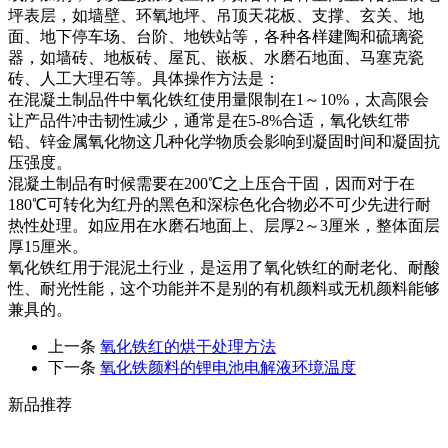
坪表层，如墙壁、环氧地坪、吊顶天花板、支撑、玄关、地
面、地下停车场、台阶、地铁站等，各种各样建陶和硫璃瓷
器，如墙砖、地板砖、屋瓦、嵌板、水磨石地面、马塞克瓷
砖、人工大理石等。具体操作方法是：
在混凝土制品件中氧化铁红使用量限制在1～10%，太高限会
让产品件冲击韧性减少，通常是在5-8%合适，氧化铁红带
铅、锌金属氧化物这几种化学物质会影响到凝固时间和凝固抗
压强度。
混凝土制品有时候需要在200℃之上压合干固，因而对于在
180℃可转化为红丹的黑色和深棕色化合物必不可少先进行耐
热性处理。如应用在水磨石地面上、层厚2～3厘米，整体面层
厚15厘米。
氧化铁红用于混泥土行业，是运用了氧化铁红的耐老化、耐酸
性、耐光性能，这个功能并不是别的有机颜料或无机颜料能够
兼具的。
上一条
氧化铁红的烘干处理方法
下一条
氧化铁颜料的锂电池电解液环境温度
新品推荐