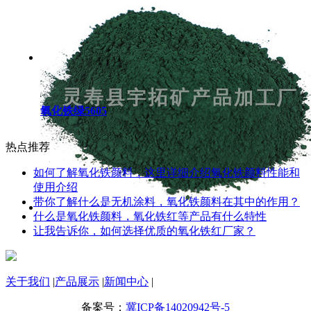
氧化铁绿5605
热点推荐
如何了解氧化铁颜料，这里详细介绍氧化铁颜料性能和
使用介绍
带你了解什么是无机涂料，氧化铁颜料在其中的作用？
什么是氧化铁颜料，氧化铁红等产品有什么特性
让我告诉你，如何选择优质的氧化铁红厂家？
关于我们
|
产品展示
|
新闻中心
|
备案号：
冀ICP备14020942号-5