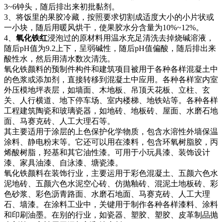
3~6钟头，随后排出来初批黏剂。
3、将饭里的果胶冷藏，按照要求切割成适度大小的小片状或
一小块，随后用暖风烘干，使果胶水分含量为10%~12%。
4、
氧化铁红
浸泡过的原材料用温水充足清洗去掉烧碱溶液，
随后pH值为9.2上下，呈弱碱性，随后pH值偏酸，随后排出来
酸性水，然后用清水数次清洗。
氧化铁颜料的预制件构件和建筑项目被用于各种各样混凝土中
的色浆或添加剂，直接转移到混凝土中应用。各种各样室内室
外压模地坪表层，如墙面、木地板、吊顶天花板、立柱、玄
关、人行横道、地下停车场、室内楼梯、地铁站等。各种各样
工程建筑陶瓷和玻璃瓷器，如地砖、地板砖、屋面、水磨石地
面、马赛克砖、人工大理石等。
其主要适用于涂层的上色保护化学物质，包含水溶性外墙保温
涂料、静电粉末等。它还可以用在漆料，包含环氧树脂胶，丙
烯酸树脂，羟基和其它油性漆。可用于小玩具漆、装饰设计
漆、家具油漆、自泳漆、塘瓷漆。
氧化铁颜料在装饰行业，主要运用于彩色混凝土、五颜六色水
泥地砖、五颜六色水泥空心砖、仿抛釉砖、混泥土地板砖、彩
色砂浆、彩色沥青路面、水磨石地面、马赛克砖、人工大理
石、墙漆。在涂料工业中，关键用于制作各种各样漆料、涂料
和印刷油墨。在别的行业，如瓷器、塑胶、塑胶、皮革制品抛